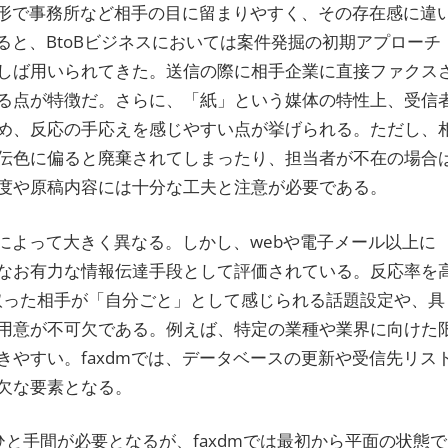
う形で事務所など相手の目に留まりやすく、その存在感に違
ると、BtoBビジネスにおいては案件発掘の初期アプローチ
しば用いられてきた。送信の際に相手企業に直接ファクス
る点が特徴だ。さらに、「紙」という媒体の特性上、受信
め、反応の手応えを感じやすい点が挙げられる。ただし、
伝色に偏ると廃棄されてしまったり、担当者が不在の場合
度や原稿内容には十分な工夫と注意が必要である。
性によって大きく異なる。しかし、webや電子メール以上に
なお有力な情報伝達手段として評価されている。反応率を
け取った相手が「自分ごと」として感じられる話題設定や、具
用意が不可欠である。例えば、特定の業種や業界に向けた
やすい。faxdmでは、データベースの更新や受信先リス
欠な要素となる。
と手間が必要となるが、faxdmでは最初から平面の状態で