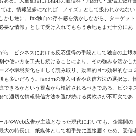
荷もある。大量配信には相応の通信料・用紙代・送信工数が
としては、情報過多になれば「ノイズ」として扱われかねない
しかし逆に、fax独自の存在感を活かしながら、ターゲット
必要な情報」として受け入れてもらう余地もまだ十分にあ
ながら、ビジネスにおける反応獲得の手段として独自の土壌
割や使い方を工夫し続けることにより、その強みを活かし
ーズや環境変化を正しく読み取り、効率的且つ効果的なコ
も多いだろう。faxdmの導入可否や送信方法の選択は、
進できるかという視点から検討されるべきである。ビジネ
せて適切な情報発信方法を選び続ける柔軟さが不可欠であ
メールやWeb広告が主流となった現代においても、企業間の
最大の特長は、紙媒体として相手先に直接届くため、受信