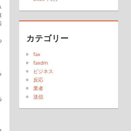
ュ
進
医
カテゴリー
わ
fax
faxdm
ビジネス
る
反応
。
業者
送信
る
。