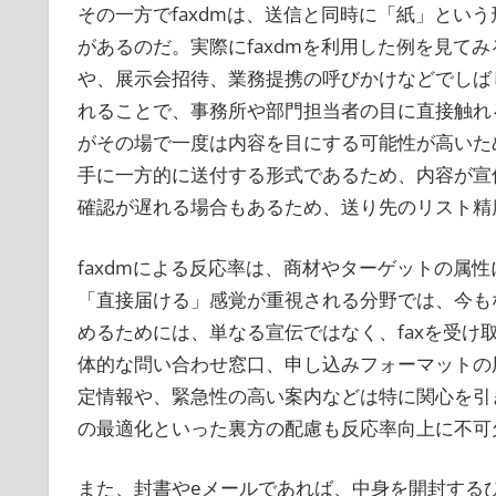
その一方でfaxdmは、送信と同時に「紙」とい
があるのだ。実際にfaxdmを利用した例を見てみ
や、展示会招待、業務提携の呼びかけなどでしば
れることで、事務所や部門担当者の目に直接触れ
がその場で一度は内容を目にする可能性が高いた
手に一方的に送付する形式であるため、内容が宣
確認が遅れる場合もあるため、送り先のリスト精
faxdmによる反応率は、商材やターゲットの属
「直接届ける」感覚が重視される分野では、今も
めるためには、単なる宣伝ではなく、faxを受
体的な問い合わせ窓口、申し込みフォーマットの
定情報や、緊急性の高い案内などは特に関心を引き
の最適化といった裏方の配慮も反応率向上に不可
また、封書やeメールであれば、中身を開封するひ