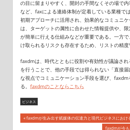
の目に留まりやすく、開封の手間なくその場で内容
など、faxによる連絡体制が定着している業種
初期アプローチに活用され、効果的なコミュニケ
は、ターゲットの属性に合わせた情報提供や、限
が簡単に行える仕組みなどが重要である。一方で
け取られるリスクも存在するため、リストの精度
faxdmは、時代とともに役割や有効性が議論さ
を行うことで、他の手段では得られない「直接届
な視点でコミュニケーション手段を選び、faxd
る。
faxdmのことならこちら
ビジネス
投
前
faxdmが生み出す紙媒体の伝達力と現代ビジネスにおけ
の
稿
次
faxdmが