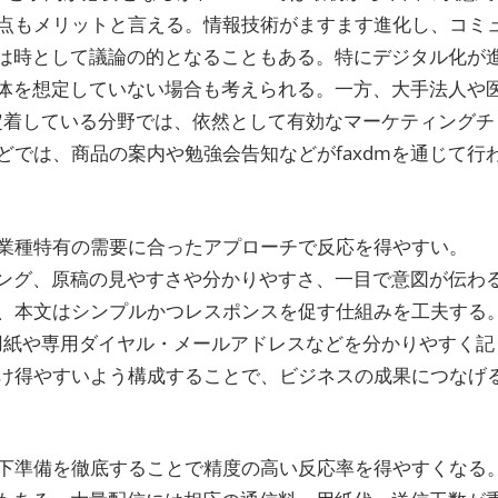
点もメリットと言える。情報技術がますます進化し、コミ
置は時として議論の的となることもある。特にデジタル化が
自体を想定していない場合も考えられる。一方、大手法人や
が定着している分野では、依然として有効なマーケティングチ
では、商品の案内や勉強会告知などがfaxdmを通じて行
業種特有の需要に合ったアプローチで反応を得やすい。
ミング、原稿の見やすさや分かりやすさ、一目で意図が伝わ
、本文はシンプルかつレスポンスを促す仕組みを工夫する
信用紙や専用ダイヤル・メールアドレスなどを分かりやすく記
け得やすいよう構成することで、ビジネスの成果につなげ
下準備を徹底することで精度の高い反応率を得やすくなる