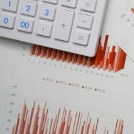
最
大
化
す
る
方
法
を
見
つ
け
よ
う！