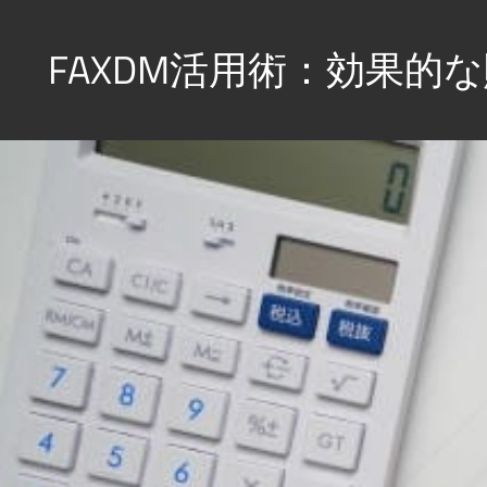
コ
ン
FAXDM活用術：効果的
テ
ン
新
ツ
た
へ
な
販
ス
促
キ
の
ッ
風
プ
を
感
じ
て、
成
果
を