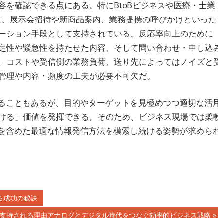
を確認できる点にある。特にBtoBビジネスや医療・士業
では、展示会招待や新商品案内、業務提携の呼びかけといった
ーション手段として支持されている。反応率向上のために
定性や緊急性を持たせた内容、そして問い合わせ・申し込
、コストや受信側の業務負荷、送り先によってはノイズと
管理や内容・頻度の工夫が必要不可欠だ。
れることもあるが、目的やターゲットを見極めつつ適切な活
ける」価値を発揮できる。そのため、ビジネス現場では柔
mを含めた最適な情報発信方法を模索し続ける姿勢が求めら
る成功の秘訣
今も支持される理由アナログとデジタル時代をつなぐ効率的ビジネス戦略