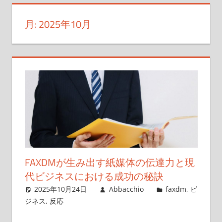
を
月:
2025年10月
最
大
化
す
る
方
法
を
見
つ
け
FAXDMが生み出す紙媒体の伝達力と現
よ
代ビジネスにおける成功の秘訣
う！
2025年10月24日
Abbacchio
faxdm
,
ビ
ジネス
,
反応